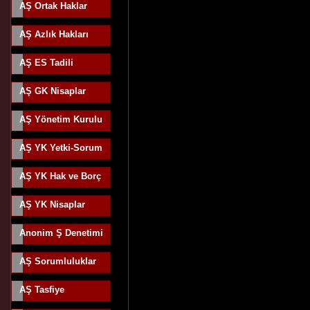
AŞ Ortak Haklar
AŞ Azlık Hakları
AŞ ES Tadili
AŞ GK Nisaplar
AŞ Yönetim Kurulu
AŞ YK Yetki-Sorum
AŞ YK Hak ve Borç
AŞ YK Nisaplar
Anonim Ş Denetimi
AŞ Sorumluluklar
AŞ Tasfiye