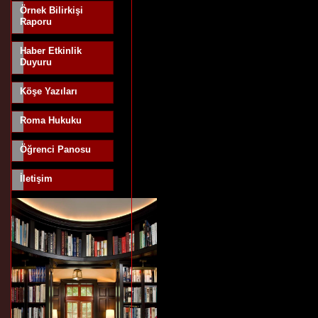
Örnek Bilirkişi
Raporu
Haber Etkinlik
Duyuru
Köşe Yazıları
Roma Hukuku
Öğrenci Panosu
İletişim