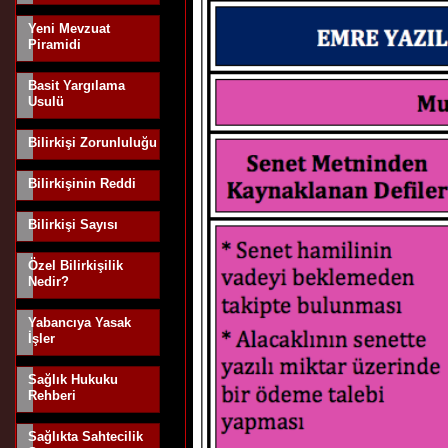
Yeni Mevzuat
Piramidi
Basit Yargılama
Usulü
Bilirkişi Zorunluluğu
Bilirkişinin Reddi
Bilirkişi Sayısı
Özel Bilirkişilik
Nedir?
Yabancıya Yasak
İşler
Sağlık Hukuku
Rehberi
Sağlıkta Sahtecilik