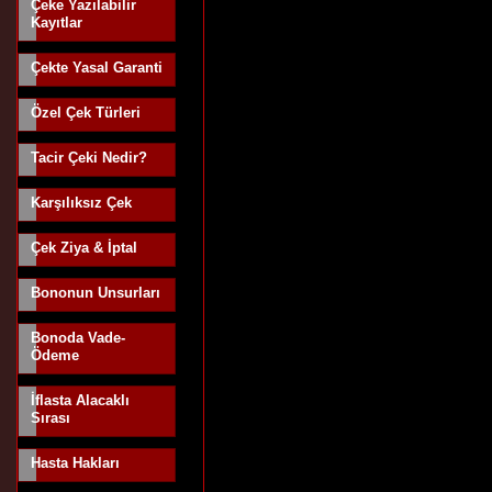
Çeke Yazılabilir
Kayıtlar
Çekte Yasal Garanti
Özel Çek Türleri
Tacir Çeki Nedir?
Karşılıksız Çek
Çek Ziya & İptal
Bononun Unsurları
Bonoda Vade-
Ödeme
İflasta Alacaklı
Sırası
Hasta Hakları