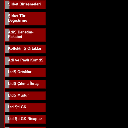
Şirket Birleşmeleri
Şirket Tür
Değiştirme
AdiŞ Denetim-
Rekabet
Kollektif Ş Ortakları
Adi ve Paylı KomdŞ
LtdŞ Ortaklar
LtdŞ Çıkma-İhraç
LtdŞ Müdür
Ltd Şti GK
Ltd Şti GK Nisaplar