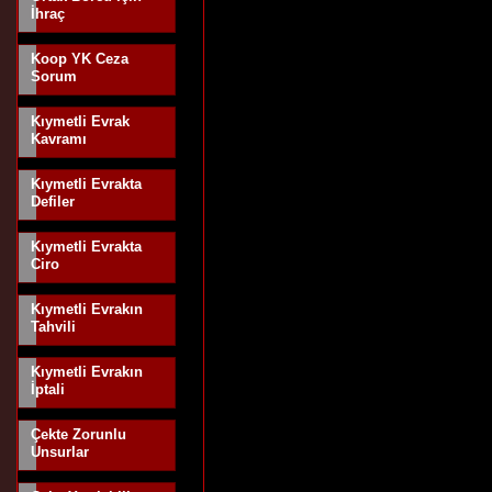
İhraç
Koop YK Ceza
Sorum
Kıymetli Evrak
Kavramı
Kıymetli Evrakta
Defiler
Kıymetli Evrakta
Ciro
Kıymetli Evrakın
Tahvili
Kıymetli Evrakın
İptali
Çekte Zorunlu
Unsurlar