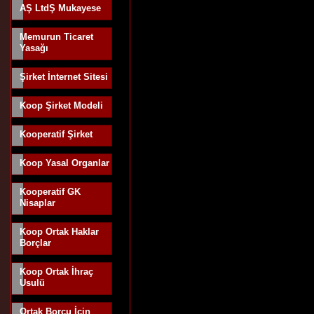
AŞ LtdŞ Mukayese
Memurun Ticaret
Yasağı
Şirket İnternet Sitesi
Koop Şirket Modeli
Kooperatif Şirket
Koop Yasal Organlar
Kooperatif GK
Nisaplar
Koop Ortak Haklar
Borçlar
Koop Ortak İhraç
Usulü
Ortak Borcu İçin