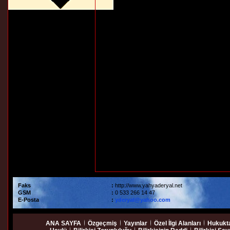
Faks
:
http://www.yahyaderyal.net
GSM
:
0 533 266 14 47
E-Posta
:
yderyal@yahoo.com
ANA SAYFA
Özgeçmiş
Yayınlar
Özel İlgi Alanları
Hukukta