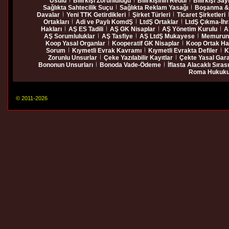
Usulü
Bilirkişi Zorunluluğu
Bilirkişinin Reddi
Bilirkişi Say
Sağlıkta Sahtecilik Suçu
Sağlıkta Reklam Yasağı
Boşanma & 
Davalar
Yeni TTK Getirdikleri
Şirket Türleri
Ticaret Şirketleri
Ortakları
Adi ve Paylı KomdŞ
LtdŞ Ortaklar
LtdŞ Çıkma-İh
Hakları
AŞ ES Tadili
AŞ GK Nisaplar
AŞ Yönetim Kurulu
A
AŞ Sorumluluklar
AŞ Tasfiye
AŞ LtdŞ Mukayese
Memurun 
Koop Yasal Organlar
Kooperatif GK Nisaplar
Koop Ortak Ha
Sorum
Kıymetli Evrak Kavramı
Kıymetli Evrakta Defiler
K
Zorunlu Unsurlar
Çeke Yazılabilir Kayıtlar
Çekte Yasal Gara
Bononun Unsurları
Bonoda Vade-Ödeme
İflasta Alacaklı Sırası
Roma Hukuk
© 2011-2026