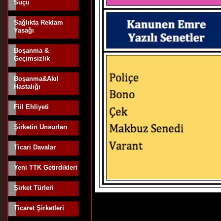
Suçu
Sağlıkta Reklam
Yasağı
Boşanma &
Geçimsizlik
Boşanma&Akıl
Hastalığı
Fiil Ehliyeti
Şirketin Unsurları
Ticari Davalar
Yeni TTK Getirdikleri
Şirket Türleri
Ticaret Şirketleri