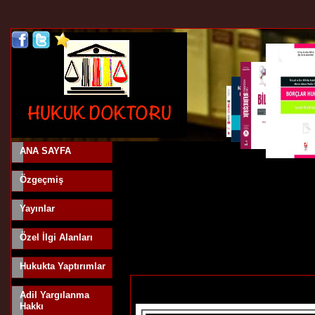
ANA SAYFA
Özgeçmiş
Yayınlar
Özel İlgi Alanları
Hukukta Yaptırımlar
Adil Yargılanma
Hakkı