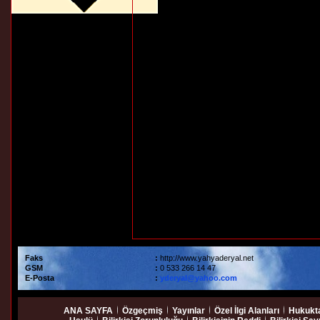
Faks
:
http://www.yahyaderyal.net
GSM
:
0 533 266 14 47
E-Posta
:
yderyal@yahoo.com
ANA SAYFA
Özgeçmiş
Yayınlar
Özel İlgi Alanları
Hukukta