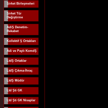
Şirket Birleşmeleri
Şirket Tür
Değiştirme
AdiŞ Denetim-
Rekabet
Kollektif Ş Ortakları
Adi ve Paylı KomdŞ
LtdŞ Ortaklar
LtdŞ Çıkma-İhraç
LtdŞ Müdür
Ltd Şti GK
Ltd Şti GK Nisaplar