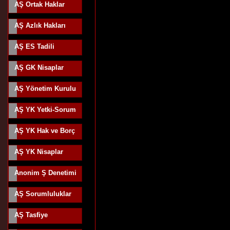
AŞ Ortak Haklar
AŞ Azlık Hakları
AŞ ES Tadili
AŞ GK Nisaplar
AŞ Yönetim Kurulu
AŞ YK Yetki-Sorum
AŞ YK Hak ve Borç
AŞ YK Nisaplar
Anonim Ş Denetimi
AŞ Sorumluluklar
AŞ Tasfiye