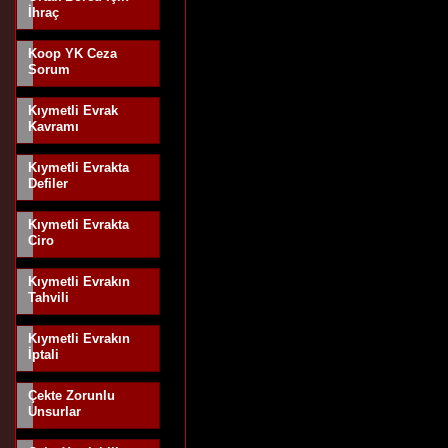
İhraç
Koop YK Ceza
Sorum
Kıymetli Evrak
Kavramı
Kıymetli Evrakta
Defiler
Kıymetli Evrakta
Ciro
Kıymetli Evrakın
Tahvili
Kıymetli Evrakın
İptali
Çekte Zorunlu
Unsurlar