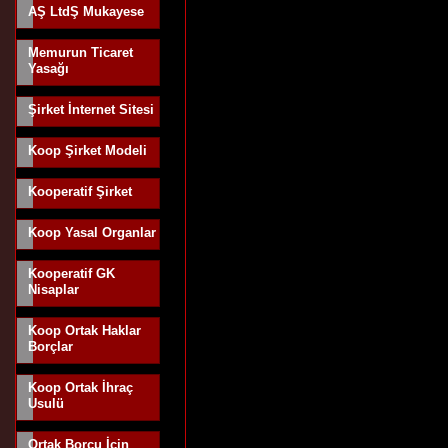
AŞ LtdŞ Mukayese
Memurun Ticaret
Yasağı
Şirket İnternet Sitesi
Koop Şirket Modeli
Kooperatif Şirket
Koop Yasal Organlar
Kooperatif GK
Nisaplar
Koop Ortak Haklar
Borçlar
Koop Ortak İhraç
Usulü
Ortak Borcu İçin