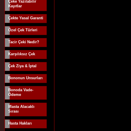
Çeke Yazılabilir
Kayıtlar
Çekte Yasal Garanti
Özel Çek Türleri
Tacir Çeki Nedir?
Karşılıksız Çek
Çek Ziya & İptal
Bononun Unsurları
Bonoda Vade-
Ödeme
İflasta Alacaklı
Sırası
Hasta Hakları