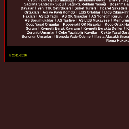
Usulü
Bilirkişi Zorunluluğu
Bilirkişinin Reddi
Bilirkişi Say
Sağlıkta Sahtecilik Suçu
Sağlıkta Reklam Yasağı
Boşanma & 
Davalar
Yeni TTK Getirdikleri
Şirket Türleri
Ticaret Şirketleri
Ortakları
Adi ve Paylı KomdŞ
LtdŞ Ortaklar
LtdŞ Çıkma-İh
Hakları
AŞ ES Tadili
AŞ GK Nisaplar
AŞ Yönetim Kurulu
A
AŞ Sorumluluklar
AŞ Tasfiye
AŞ LtdŞ Mukayese
Memurun 
Koop Yasal Organlar
Kooperatif GK Nisaplar
Koop Ortak Ha
Sorum
Kıymetli Evrak Kavramı
Kıymetli Evrakta Defiler
K
Zorunlu Unsurlar
Çeke Yazılabilir Kayıtlar
Çekte Yasal Gara
Bononun Unsurları
Bonoda Vade-Ödeme
İflasta Alacaklı Sırası
Roma Hukuk
© 2011-2026