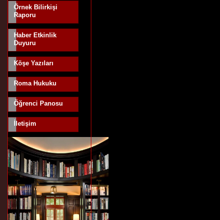
Örnek Bilirkişi
Raporu
Haber Etkinlik
Duyuru
Köşe Yazıları
Roma Hukuku
Öğrenci Panosu
İletişim