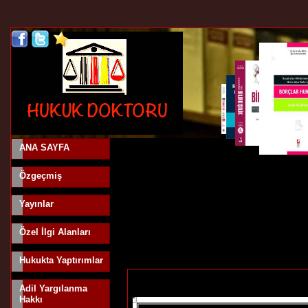
ANA SAYFA
Özgeçmiş
Yayınlar
Özel İlgi Alanları
Hukukta Yaptırımlar
Adil Yargılanma
Hakkı