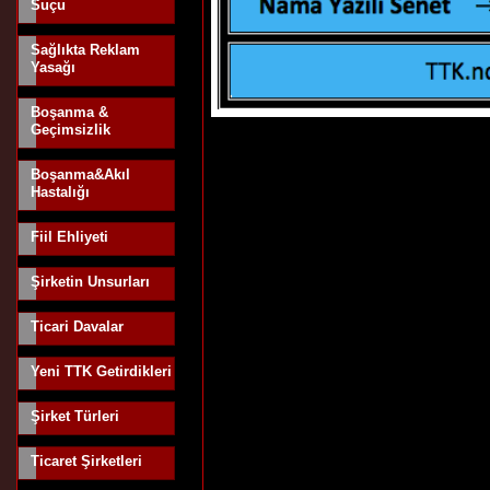
Suçu
Sağlıkta Reklam
Yasağı
Boşanma &
Geçimsizlik
Boşanma&Akıl
Hastalığı
Fiil Ehliyeti
Şirketin Unsurları
Ticari Davalar
Yeni TTK Getirdikleri
Şirket Türleri
Ticaret Şirketleri